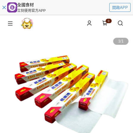
全國食材
開啟APP
立刻使用官方APP
0
1
/
1