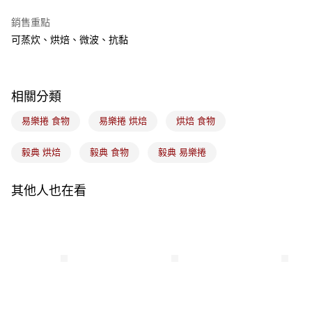
Apple Pay
銷售重點
悠遊付
可蒸炊、烘焙、微波、抗黏
Google Pay
全盈+PAY
相關分類
ATM付款
易樂捲 食物
易樂捲 烘焙
烘焙 食物
運送方式
毅典 烘焙
毅典 食物
毅典 易樂捲
7-11取貨(5kg以內，尺寸不超過90cm)
每筆NT$100，滿NT$1,500(含以上)免運費
其他人也在看
常溫宅配-(限重20kg以下)
每筆NT$100，滿NT$1,500(含以上)免運費
付款後門市自取
免運費