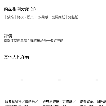
商品相關分類 (1)
｜烘焙｜烤模、模具
烘烤紙｜蛋糕底紙｜烤盤紙
評價
喜歡這個商品嗎？購買後給他一個好評吧
其他人也在看
毅典易樂捲／烘焙紙／
毅典易樂捲／烘焙紙／
焙樂寶萬用調理紙