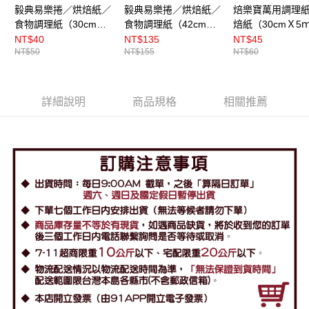
毅典易樂捲／烘焙紙／
毅典易樂捲／烘焙紙／
焙樂寶萬用調理紙
食物調理紙（30cmＸ5
食物調理紙（42cmＸ
焙紙（30cmＸ5
ｍ）
15ｍ）
NT$40
NT$135
NT$45
NT$50
NT$155
NT$60
詳細說明
商品規格
相關推薦