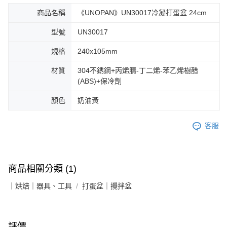
商品名稱
《UNOPAN》UN30017冷凝打蛋盆 24cm
型號
UN30017
規格
240x105mm
材質
304不銹鋼+丙烯腈-丁二烯-苯乙烯樹醋
(ABS)+保冷劑
顏色
奶油黃
客服
商品相關分類 (1)
｜烘焙｜器具、工具
打蛋盆｜攪拌盆
評價