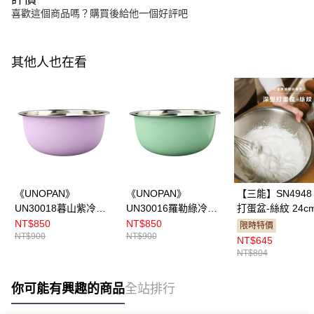
喜歡這個商品嗎？購買後給他一個好評吧
其他人也在看
《UNOPAN》
《UNOPAN》
【三能】SN4948
UN30018暮山紫冷凝
UN30016羅勒綠冷凝
打蛋盆-絲紋 24c
打蛋盆 24cm
打蛋盆 24cm
NT$850
NT$850
限時特價
NT$900
NT$900
NT$645
NT$804
你可能有興趣的商品
全站排行