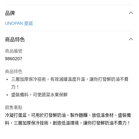
付款方式
品牌
信用卡一次付款
UNOPAN 屋諾
LINE Pay
商品特色
Apple Pay
商品編號
悠遊付
9860207
Google Pay
商品特色
全盈+PAY
三層加厚保冷技術，有效減緩溫度升溫，讓你打發鮮奶油不費
ATM付款
力！
盛裝備料，可使蔬菜水果保鮮
運送方式
銷售重點
常溫宅配-(限重20kg以下)
冷凝打蛋盆，可用於打發鮮奶油、製作麵糰、放低溫食材、盛裝備
每筆NT$100，滿NT$1,500(含以上)免運費
料，三層加厚保冷技術，創造低溫環境，讓你打發鮮奶油不費力！
付款後門市自取