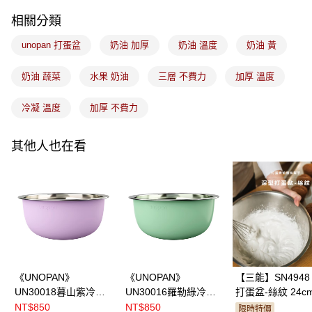
免運費
相關分類
unopan 打蛋盆
奶油 加厚
奶油 溫度
奶油 黃
奶油 蔬菜
水果 奶油
三層 不費力
加厚 溫度
冷凝 溫度
加厚 不費力
其他人也在看
《UNOPAN》
《UNOPAN》
【三能】SN4948
UN30018暮山紫冷凝
UN30016羅勒綠冷凝
打蛋盆-絲紋 24c
打蛋盆 24cm
打蛋盆 24cm
NT$850
NT$850
限時特價