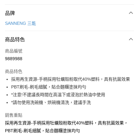
付款方式
品牌
信用卡一次付款
SANNENG 三能
LINE Pay
商品特色
Apple Pay
商品編號
悠遊付
9889988
Google Pay
商品特色
全盈+PAY
採用再生資源-手柄採用牡蠣殼粉取代40%塑料，具有抗菌效果
ATM付款
PBT刷毛-刷毛細膩，貼合麵糰塗抹均勻
*注意!不建議長時間在高溫下或浸泡於熱油中使用
運送方式
*請勿使用洗碗機、烘碗機清洗，建議手洗
7-11取貨(5kg以內，尺寸不超過90cm)
銷售重點
每筆NT$100，滿NT$1,500(含以上)免運費
採用再生資源-手柄採用牡蠣殼粉取代40%塑料，具有抗菌效果，
PBT刷毛-刷毛細膩，貼合麵糰塗抹均勻
常溫宅配-(限重20kg以下)