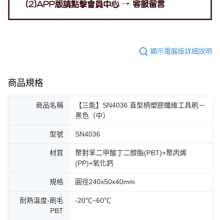
顯示電腦版詳細說明
商品規格
商品名稱
【三能】SN4036 直型柄塑膠纖維工具刷－
黑色（中）
型號
SN4036
材質
聚對苯二甲酸丁二醇酯(PBT)+聚丙烯
(PP)+氧化鈣
規格
圓徑240x50x40mm
耐熱溫度-刷毛
-20℃~60℃
PBT