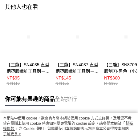
其他人也在看
【三能】SN4035 直型
【三能】SN4037 直型
【三能】SN8709
柄塑膠纖維工具刷－黑
柄塑膠纖維工具刷－黑
膠刮刀-黑色（小
色（小）
色（大）
NT$95
NT$145
NT$360
NT$110
NT$155
NT$380
你可能有興趣的商品
全站排行
本網站中使用 cookie，欲查詢有關本網站使用 cookie 方式之詳情，及若您不希
熱門標籤
望在電腦上使用 cookie 時應如何變更電腦的 cookie 設定，請參閱本網站「
隱私
權條款
」之 Cookie 聲明。您繼續使用本網站即表示您同意本公司得按本網站使
用條款之 Cookie 聲明使用 cookie。
了解更多 >