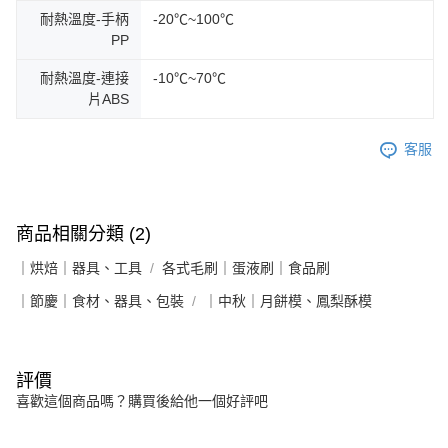
耐熱溫度-手柄
-20℃~100℃
PP
耐熱溫度-連接
-10℃~70℃
片ABS
客服
商品相關分類 (2)
｜烘焙｜器具、工具
各式毛刷｜蛋液刷｜食品刷
｜節慶｜食材、器具、包裝
｜中秋｜月餅模、鳳梨酥模
評價
喜歡這個商品嗎？購買後給他一個好評吧