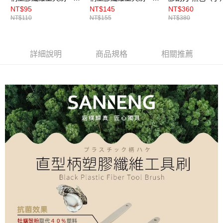
色（小）
色（大）
NT$95
NT$145
NT$360
NT$110
NT$155
NT$380
詳細說明
商品規格
相關推薦