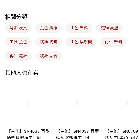
每筆NT$100，滿NT$1,500(含以上)免運費
付款後門市自取
相關分類
免運費
月餅 模具
黑色 纖維
黑色 塑料
纖維 高溫
工具 黑色
纖維 均勻
黑色 烘碗機
再生 塑料
再生 纖維
纖維 貼合
其他人也在看
【三能】SN4035 直型
【三能】SN4037 直型
【三能】SN8709
柄塑膠纖維工具刷－黑
柄塑膠纖維工具刷－黑
膠刮刀-黑色（小