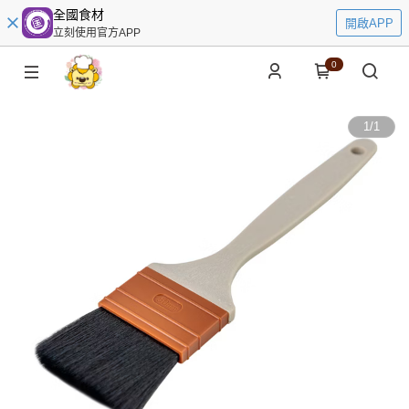
全國食材
開啟APP
立刻使用官方APP
0
1
/
1