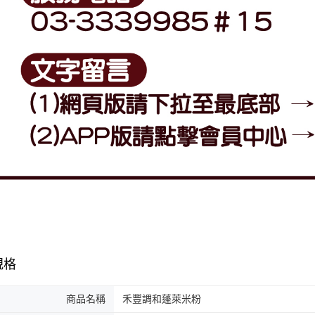
規格
商品名稱
禾豐調和蓬萊米粉