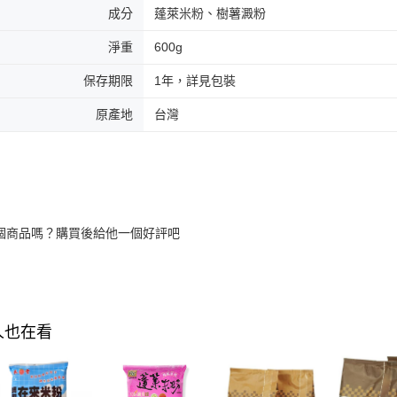
成分
蓬萊米粉、樹薯澱粉
淨重
600g
保存期限
1年，詳見包裝
原產地
台灣
個商品嗎？購買後給他一個好評吧
人也在看