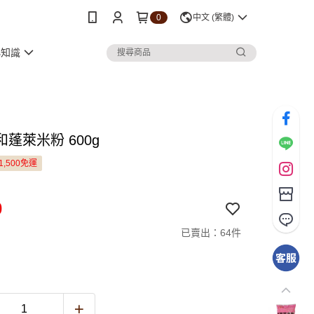
0
中文 (繁體)
小知識
蓬萊米粉 600g
1,500免運
0
已賣出：64件