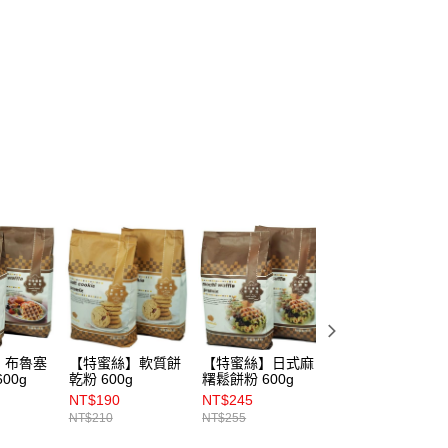
食材、器具、包裝
🧧 春節🧨原料、器具
(5kg以內，尺寸不超過90cm)
00，滿NT$1,500(含以上)免運費
限重20kg以下)
00，滿NT$1,500(含以上)免運費
市自取
】布魯塞
【特蜜絲】軟質餅
【特蜜絲】日式麻
【特蜜絲】列日鬆
00g
乾粉 600g
糬鬆餅粉 600g
餅粉 600g
NT$190
NT$245
NT$230
NT$210
NT$255
NT$250