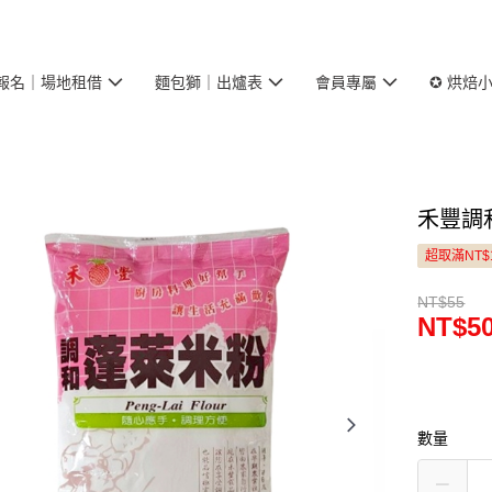
報名｜場地租借
麵包獅｜出爐表
會員專屬
✪ 烘焙
禾豐調和
超取滿NT$
NT$55
NT$5
數量