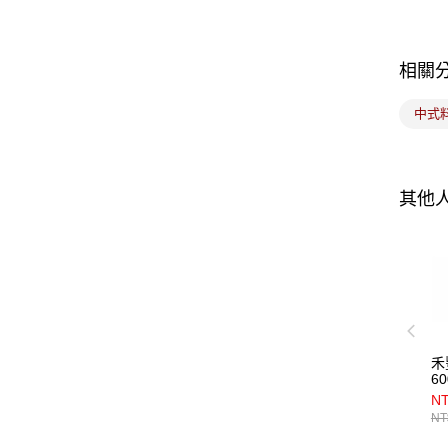
相關
中式
其他
禾
60
N
NT