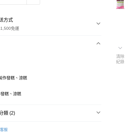
送方式
1,500免運
次付款
清除
紀錄
製作發糕、涼糕
作發糕、涼糕
y
類 (2)
食品原料
食用澱粉｜其他粉類
客服