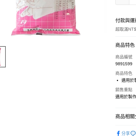
付款與運
超取滿NT$
付款方式
商品特色
信用卡一
商品編號
9891599
LINE Pay
商品特色
Apple Pay
適用於
悠遊付
銷售重點
適用於製
Google Pa
全盈+PAY
商品相關分
ATM付款
｜烘焙｜
分享