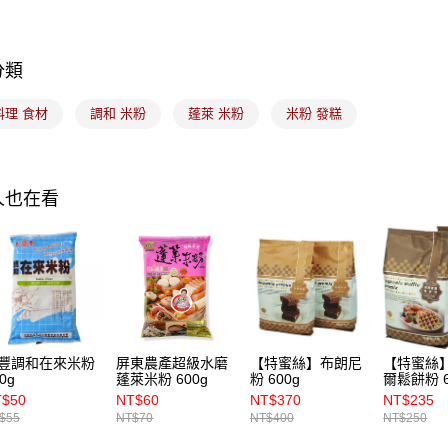
｜節慶｜
運送方式
7-11取貨
分類
每筆NT$1
料理 食材
調和 米粉
蓬萊 米粉
米粉 發糕
常溫宅配-(
每筆NT$1
付款後門
人也在看
免運費
豐調和在來米粉
屏東農產超級水磨
【特蜜絲】布朗尼
【特蜜絲
0g
蓬萊米粉 600g
粉 600g
爾鬆餅粉 6
T$50
NT$60
NT$370
NT$235
$55
NT$70
NT$400
NT$250