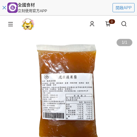
全國食材
開啟APP
立刻使用官方APP
0
1
/
1