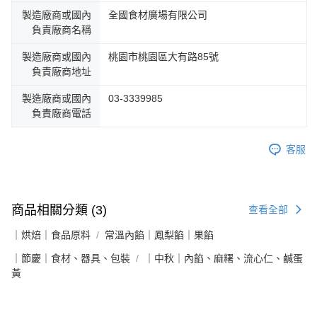
製造廠商或國內
全國食材廣場有限公司
負責廠商名稱
製造廠商或國內
桃園市桃園區大有路85號
負責廠商地址
製造廠商或國內
03-3339985
負責廠商電話
客服
商品相關分類 (3)
查看全部
｜烘焙｜食品原料
常溫內餡｜鳳梨餡｜果餡
｜節慶｜食材、器具、包裝
｜中秋｜內餡、麻糬、流心仁、鹹蛋
黃