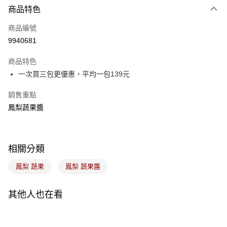
商品特色
信用卡一次付款
商品編號
LINE Pay
9940681
Apple Pay
商品特色
悠遊付
一次買三包更優惠，平均一包139元
Google Pay
銷售重點
鳳梨蔬果醬
全盈+PAY
ATM付款
相關分類
運送方式
鳳梨 蔬果
鳳梨 蔬果醬
7-11取貨(5kg以內，尺寸不超過90cm)
每筆NT$100，滿NT$1,500(含以上)免運費
其他人也在看
常溫宅配-(限重20kg以下)
每筆NT$100，滿NT$1,500(含以上)免運費