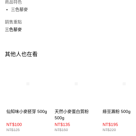
商品特色
悠遊付
三色藜麥
Google Pay
銷售重點
三色藜麥
全盈+PAY
ATM付款
其他人也在看
運送方式
7-11取貨(5kg以內，尺寸不超過90cm)
每筆NT$100，滿NT$1,500(含以上)免運費
常溫宅配-(限重20kg以下)
每筆NT$100，滿NT$1,500(含以上)免運費
付款後門市自取
仙知味小麥胚芽 500g
天然小麥蛋白質粉
綠豆澱粉 500g
免運費
500g
NT$100
NT$135
NT$195
NT$125
NT$150
NT$220