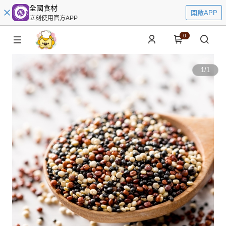
全國食材
開啟APP
立刻使用官方APP
0
1
/
1