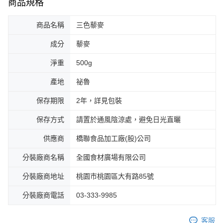
商品規格
商品名稱
三色藜麥
成分
藜麥
淨重
500g
產地
祕魯
保存期限
2年，詳見包裝
保存方式
請置於通風陰涼處，避免日光直曬
供應商
橋聯食品加工廠(股)公司
分裝廠商名稱
全國食材廣場有限公司
分裝廠商地址
桃園市桃園區大有路85號
分裝廠商電話
03-333-9985
客服