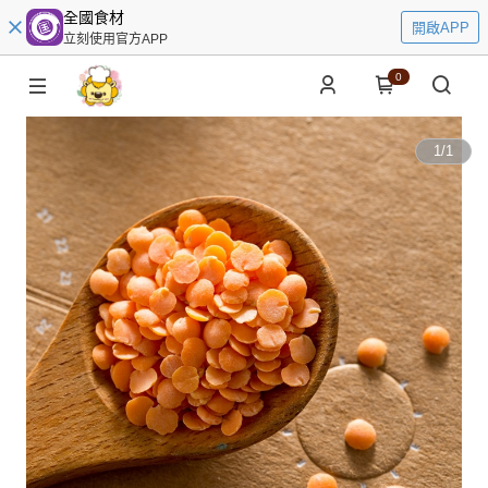
全國食材
開啟APP
立刻使用官方APP
0
1
/
1