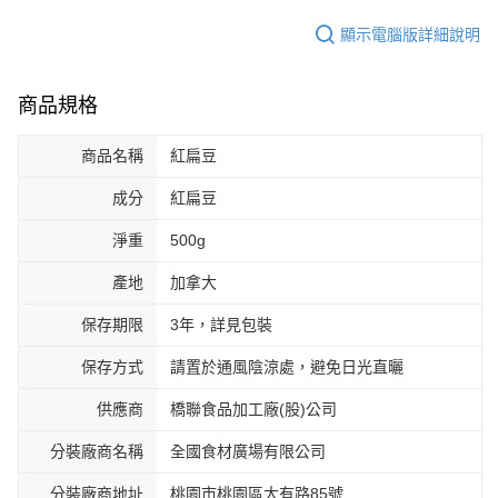
顯示電腦版詳細說明
商品規格
商品名稱
紅扁豆
成分
紅扁豆
淨重
500g
產地
加拿大
保存期限
3年，詳見包裝
保存方式
請置於通風陰涼處，避免日光直曬
供應商
橋聯食品加工廠(股)公司
分裝廠商名稱
全國食材廣場有限公司
分裝廠商地址
桃園市桃園區大有路85號