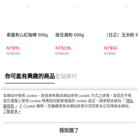
泰國有心紅咖哩 500g
綠豆澱粉 500g
〔日正〕玉米粉 5
NT$95
NT$195
NT$55
NT$100
NT$220
NT$65
你可能有興趣的商品
全站排行
本網站中使用 cookie，欲查詢有關本網站使用 cookie 方式之詳情，及若您不希
熱門標籤
望在電腦上使用 cookie 時應如何變更電腦的 cookie 設定，請參閱本網站「
隱私
權條款
」之 Cookie 聲明。您繼續使用本網站即表示您同意本公司得按本網站使
用條款之 Cookie 聲明使用 cookie。
了解更多 >
我知道了