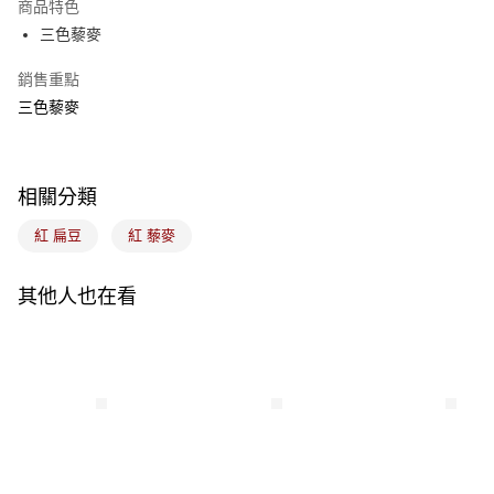
商品特色
悠遊付
三色藜麥
Google Pay
銷售重點
三色藜麥
全盈+PAY
ATM付款
相關分類
運送方式
紅 扁豆
紅 藜麥
7-11取貨(5kg以內，尺寸不超過90cm)
每筆NT$100，滿NT$1,500(含以上)免運費
其他人也在看
常溫宅配-(限重20kg以下)
每筆NT$100，滿NT$1,500(含以上)免運費
付款後門市自取
免運費