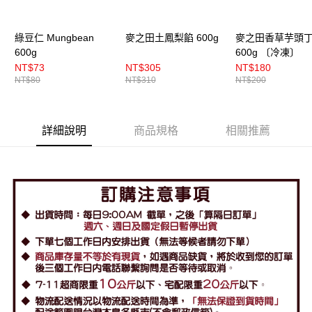
綠豆仁 Mungbean
麥之田土鳳梨餡 600g
麥之田香草芋頭
600g
600g 〔冷凍〕
NT$73
NT$305
NT$180
NT$80
NT$310
NT$200
詳細說明
商品規格
相關推薦