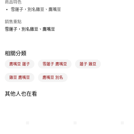
商品特色
悠遊付
雪蓮子，別名雞豆、鷹嘴豆
Google Pay
銷售重點
雪蓮子，別名雞豆、鷹嘴豆
全盈+PAY
ATM付款
相關分類
運送方式
鷹嘴豆 蓮子
雪蓮子 鷹嘴豆
蓮子 雞豆
7-11取貨(5kg以內，尺寸不超過90cm)
每筆NT$100，滿NT$1,500(含以上)免運費
雞豆 鷹嘴豆
鷹嘴豆 別名
常溫宅配-(限重20kg以下)
每筆NT$100，滿NT$1,500(含以上)免運費
其他人也在看
付款後門市自取
免運費