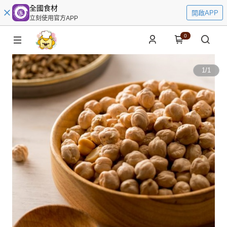
全國食材
開啟APP
立刻使用官方APP
0
1
/
1