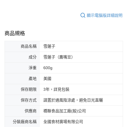
顯示電腦版詳細說明
商品規格
商品名稱
雪蓮子
成分
雪蓮子（鷹嘴豆）
淨重
600g
產地
美國
保存期限
3年，詳見包裝
保存方式
請置於通風陰涼處，避免日光直曬
供應商
橋聯食品加工廠(股)公司
分裝廠商名稱
全國食材廣場有限公司