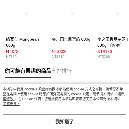
綠豆仁 Mungbean
麥之田土鳳梨餡 600g
麥之田香草芋頭
600g
600g 〔冷凍〕
NT$73
NT$305
NT$180
NT$80
NT$310
NT$200
你可能有興趣的商品
全站排行
本網站中使用 cookie，欲查詢有關本網站使用 cookie 方式之詳情，及若您不希
熱門標籤
望在電腦上使用 cookie 時應如何變更電腦的 cookie 設定，請參閱本網站「
隱私
權條款
」之 Cookie 聲明。您繼續使用本網站即表示您同意本公司得按本網站使
用條款之 Cookie 聲明使用 cookie。
了解更多 >
我知道了